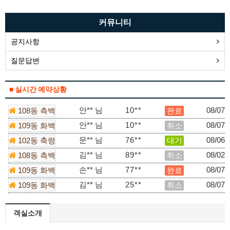
커뮤니티
공지사항
질문답변
손** 님
77**
08/07
109동 화백
완료
■ 실시간 예약상황
김** 님
25**
08/07
109동 화백
취소
안** 님
10**
08/07
108동 측백
완료
안** 님
10**
08/07
109동 화백
취소
문** 님
76**
08/06
102동 축령
대기
김** 님
89**
08/02
108동 측백
취소
손** 님
77**
08/07
109동 화백
완료
김** 님
25**
08/07
109동 화백
취소
안** 님
10**
08/07
108동 측백
완료
객실소개
안** 님
10**
08/07
109동 화백
취소
문** 님
76**
08/06
102동 축령
대기