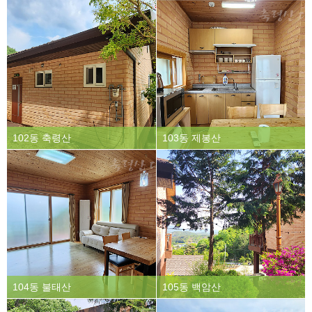
김** 님
89**
08/02
108동 측백
취소
102동 축령산
103동 제봉산
104동 불태산
105동 백암산